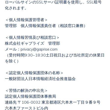
ローバルサインの
SSL
サーバ証明書を使用し、
SSL
暗号
化されます。
＜個人情報保護管理者＞
管理部 個人情報保護責任者（相談窓口兼務）
＜個人情報苦情及び相談窓口＞
株式会社ギャプライズ 管理部
メール：
privacy@gaprise.com
（受付時間
9:30~18:30
土日祝日および当社所定の休業日
を除く）
＜認定個人情報保護団体の名称＞
一般財団法人日本情報経済社会推進協会
＜苦情の解決の申出先＞
認定個人情報保護団体事務局
連絡先 〒106-0032 東京都港区六本木一丁目９番９号
六本木ファーストビル内