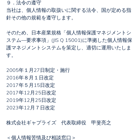
９．法令の遵守
当社は、個人情報の取扱いに関する法令、国が定める指
針その他の規範を遵守します。
そのため、日本産業規格「個人情報保護マネジメントシ
ステム—要求事項」
(JIS Q 15001)
に準拠した個人情報保
護マネジメントシステムを策定し、適切に運用いたしま
す。
2005
年１月
27
日制定・施行
2016
年８月１日改定
2017
年５月
15
日改定
2017
年
12
月
25
日改定
2019
年
12
月
25
日改定
2023年12月７日改定
株式会社ギャプライズ 代表取締役 甲斐亮之
＜個人情報苦情及び相談窓口＞